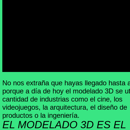
No nos extraña que hayas llegado hasta a
porque a día de hoy el modelado 3D se uti
cantidad de industrias como el cine, los
videojuegos, la arquitectura, el diseño de
productos o la ingeniería.
EL MODELADO 3D ES EL