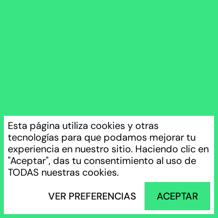
INICIO
DISEÑO
IMPRESIÓN 3D
MECANIZADO
MODELADO 3D
RENDER
Esta página utiliza cookies y otras
PROYECTOS
tecnologías para que podamos mejorar tu
experiencia en nuestro sitio. Haciendo clic en
¿QUIÉNES SOMOS?
INSTAGRAM
LEGAL
"Aceptar", das tu consentimiento al uso de
CONTACTO
TODAS nuestras cookies.
PRIVACIDAD
COOKIES
VER PREFERENCIAS
ACEPTAR
©2026