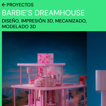
PROYECTOS
BARBIE’S DREAMHOUSE
DISEÑO
,
IMPRESIÓN 3D
,
MECANIZADO
,
MODELADO 3D