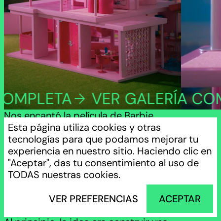
INICIO
DISEÑO
COMPLETA
VER GALERÍA CO
IMPRESIÓN 3D
MECANIZADO
Nos encantó la película de Barbie,
MODELADO 3D
RENDER
especialmente su casa, tanto, que salimos
Esta página utiliza cookies y otras
PROYECTOS
del cine queriendo tener una. Así es como
tecnologías para que podamos mejorar tu
nace este proyecto.
experiencia en nuestro sitio. Haciendo clic en
¿QUIÉNES SOMOS?
"Aceptar", das tu consentimiento al uso de
CONTACTO
Hemos disfrutado como niños, y vaya, me
TODAS nuestras cookies.
alegra poder decirlo porque cuando era
pequeño los niños no jugaban con muñecas.
VER PREFERENCIAS
ACEPTAR