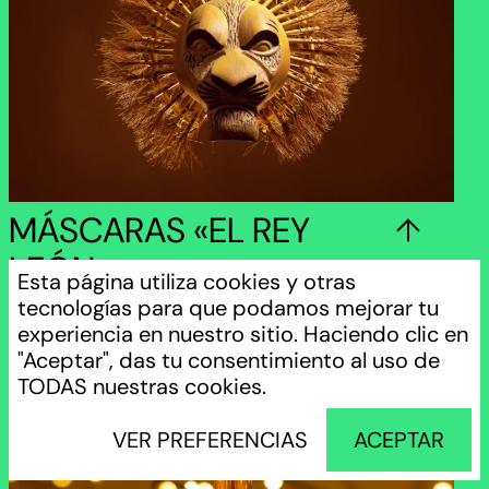
INICIO
DISEÑO
IMPRESIÓN 3D
MÁSCARAS «EL REY
MECANIZADO
MODELADO 3D
LEÓN»
RENDER
Esta página utiliza cookies y otras
PROYECTOS
tecnologías para que podamos mejorar tu
experiencia en nuestro sitio. Haciendo clic en
¿QUIÉNES SOMOS?
"Aceptar", das tu consentimiento al uso de
CONTACTO
TODAS nuestras cookies.
VER PREFERENCIAS
ACEPTAR