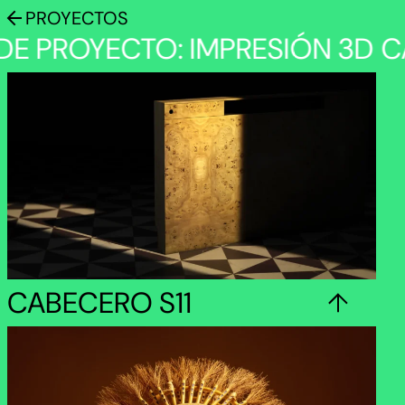
Skip
PROYECTOS
to
DE PROYECTO: IMPRESIÓN 3D
C
content
CABECERO S11